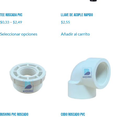
Tee Roscada PVC
Llave de Acople Rapido
$
0,33
–
$
2,49
$
2,55
Seleccionar opciones
Añadir al carrito
Bushing PVC Roscado
Codo Roscado PVC