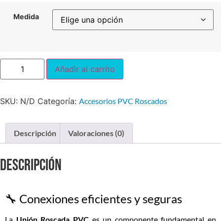
Medida
Añadir al carrito
SKU:
N/D
Categoría:
Accesorios PVC Roscados
Descripción
Valoraciones (0)
Descripción
🔧 Conexiones eficientes y seguras
La
Unión
Roscada PVC
es un componente fundamental en