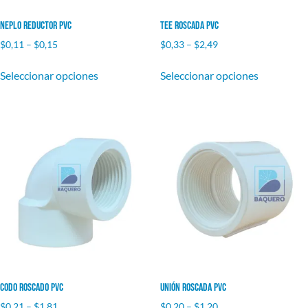
Neplo Reductor PVC
Tee Roscada PVC
$
0,11
–
$
0,15
$
0,33
–
$
2,49
Seleccionar opciones
Seleccionar opciones
Codo Roscado PVC
Unión Roscada PVC
$
0,21
–
$
1,81
$
0,20
–
$
1,20