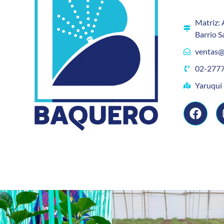
Matriz: 
Barrio S
ventas@
02-2777
Yaruquí 