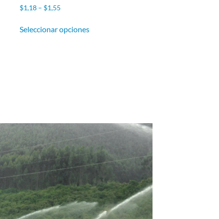
$
1,18
–
$
1,55
Seleccionar opciones