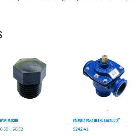
s
apón Macho
Válvula Para Retro lavado 2″
$
0,50
–
$
0,52
$
242,41