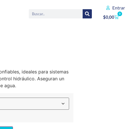
Entrar
0
$
0,00
onfiables, ideales para sistemas
ntrol hidráulico. Aseguran un
de agua.