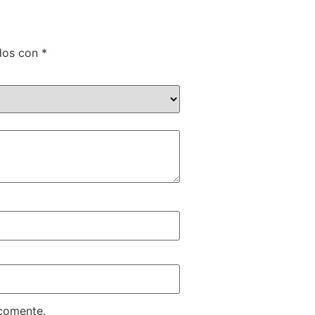
ados con
*
 comente.