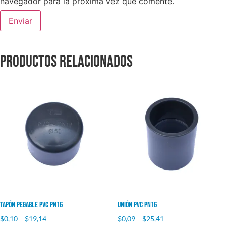
navegador para la próxima vez que comente.
Productos relacionados
Tapón pegable PVC PN16
Unión PVC PN16
$
0,10
–
$
19,14
$
0,09
–
$
25,41