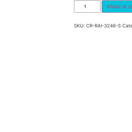
Añadir al c
SKU:
CR-RAI-3246-S
Cat