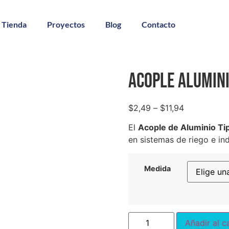
Tienda
Proyectos
Blog
Contacto
Acople Alumini
$
2,49
–
$
11,94
El
Acople de Aluminio Ti
en sistemas de riego e indu
Medida
Añadir al c